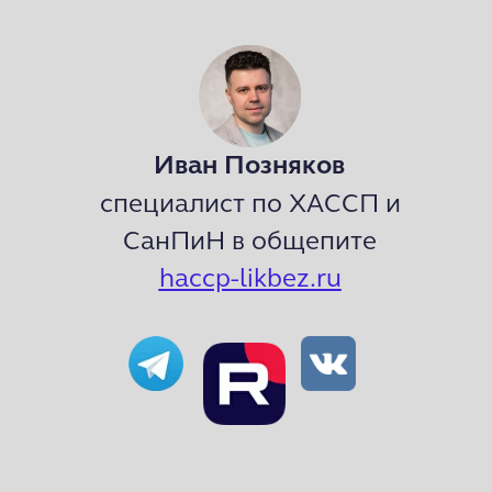
Иван Позняков
специалист по ХАССП и
СанПиН в общепите
haccp-likbez.ru