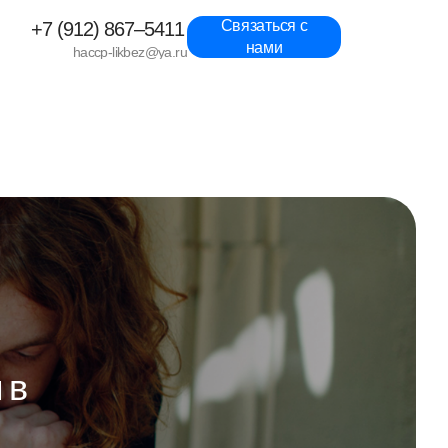
Связаться с
+7 (912) 867–5411
нами
haccp-likbez@ya.ru
 в