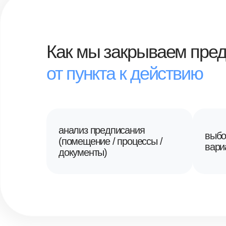
Как мы закрываем пред
от пункта к действию
анализ предписания
выбо
(помещение / процессы /
вари
документы)