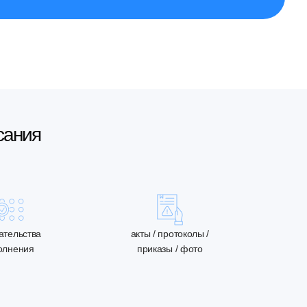
сания
ательства
акты / протоколы /
олнения
приказы / фото