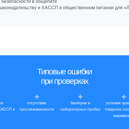
 безопасности в общепите
законодательству и ХАССП в общественном питании для «Лу
Типовые ошибки
при проверках
ез
отсутствие
бактерии в
условия хра
ХАССП и
прослеживаемости
лабораторных пробах
товарное сос
маркиро