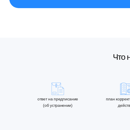
Что 
ответ на предписание
план коррек
(об устранении)
дейст