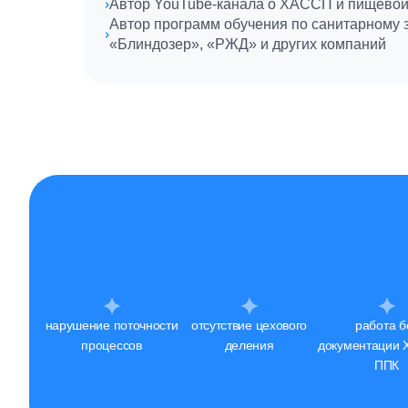
Автор YouTube-канала о ХАССП и пищевой
Автор программ обучения по санитарному 
«Блиндозер», «РЖД» и других компаний
нарушение поточности
отсутствие цехового
работа б
процессов
деления
документации 
ППК