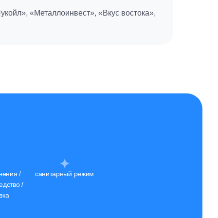
койл», «Металлоинвест», «Вкус востока»,
нения /
санитарный режим
едство /
вка