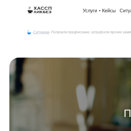
Услуги
Кейсы
Ситу
Cитуации
Получили предписание, штраф или прочие заме
П