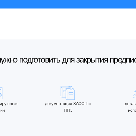
нужно подготовить для закрытия предпи
тирующих
документация ХАССП и
доказ
вий
ППК
исп