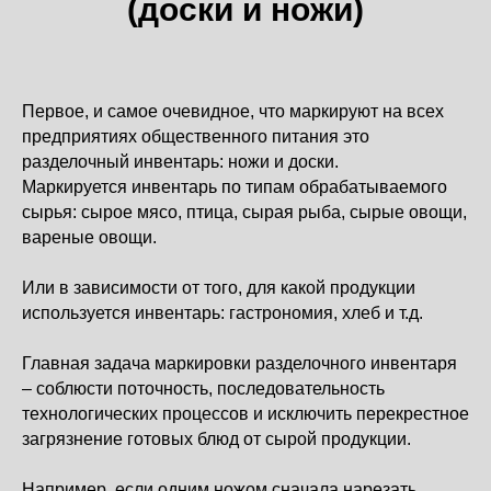
(доски и ножи)
Telegram
RuTube
Первое, и самое очевидное, что маркируют на всех
предприятиях общественного питания это
разделочный инвентарь: ножи и доски.
Маркируется инвентарь по типам обрабатываемого
сырья: сырое мясо, птица, сырая рыба, сырые овощи,
вареные овощи.
Или в зависимости от того, для какой продукции
используется инвентарь: гастрономия, хлеб и т.д.
Главная задача маркировки разделочного инвентаря
– соблюсти поточность, последовательность
технологических процессов и исключить перекрестное
загрязнение готовых блюд от сырой продукции.
Например, если одним ножом сначала нарезать