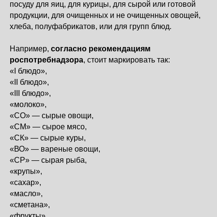
посуду для яиц, для курицы, для сырой или готовой
продукции, для очищенных и не очищенных овощей,
хлеба, полуфабрикатов, или для групп блюд.
Например,
согласно рекомендациям
роспотребнадзора
, стоит маркировать так:
«I блюдо»,
«II блюдо»,
«III блюдо»,
«молоко»,
«СО» — сырые овощи,
«СМ» — сырое мясо,
«СК» — сырые куры,
«ВО» — вареные овощи,
«CP» — сырая рыба,
«крупы»,
«сахар»,
«масло»,
«сметана»,
«фрукты»,