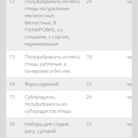
12
Полуфабрикаты из мяса
24
часа
птицы натуральные
мясокостные,
бескостные, В
ПАНИРОВКЕ, со
специями, с соусом,
маринованные
13
Полуфабрикаты из мяса
18
часо
птицы рубленые, в
панировке и без нее
14
Фарш куриный
12
часо
15
Субпродукты,
24
часа
полуфабрикаты из
субпродуктов птицы
16
Наборы для студня,
12
часо
рагу, суповой