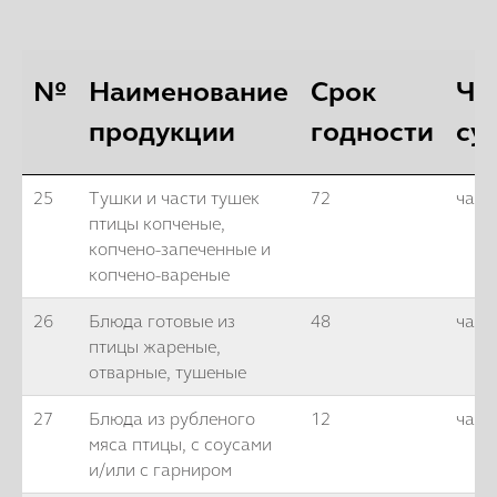
№
Наименование
Срок
Ча
продукции
годности
су
25
Тушки и части тушек
72
часа
птицы копченые,
копчено-запеченные и
копчено-вареные
26
Блюда готовые из
48
часо
птицы жареные,
отварные, тушеные
27
Блюда из рубленого
12
часо
мяса птицы, с соусами
и/или с гарниром