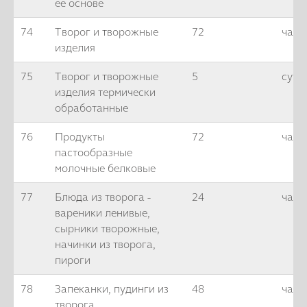
ее основе
74
Творог и творожные
72
часа
изделия
75
Творог и творожные
5
суто
изделия термически
обработанные
76
Продукты
72
часа
пастообразные
молочные белковые
77
Блюда из творога -
24
часа
вареники ленивые,
сырники творожные,
начинки из творога,
пироги
78
Запеканки, пудинги из
48
часо
творога