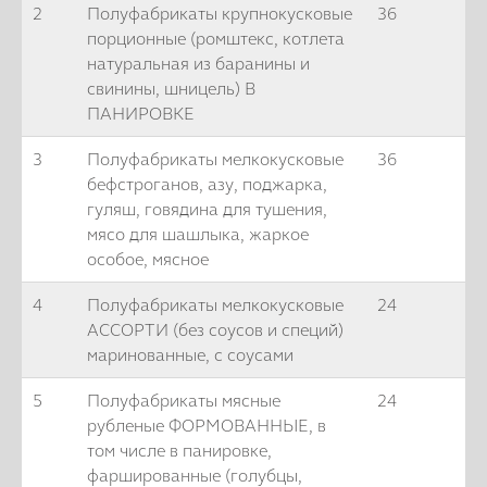
2
Полуфабрикаты крупнокусковые
36
порционные (ромштекс, котлета
натуральная из баранины и
свинины, шницель) В
ПАНИРОВКЕ
3
Полуфабрикаты мелкокусковые
36
бефстроганов, азу, поджарка,
гуляш, говядина для тушения,
мясо для шашлыка, жаркое
особое, мясное
4
Полуфабрикаты мелкокусковые
24
АССОРТИ (без соусов и специй)
маринованные, с соусами
5
Полуфабрикаты мясные
24
рубленые ФОРМОВАННЫЕ, в
том числе в панировке,
фаршированные (голубцы,