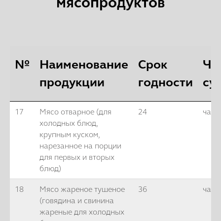
мясопродуктов
№
Наименование
Срок
Ча
продукции
годности
су
17
Мясо отварное (для
24
часа
холодных блюд,
крупным куском,
нарезанное на порции
для первых и вторых
блюд)
18
Мясо жареное тушеное
36
часо
(говядина и свинина
жареные для холодных