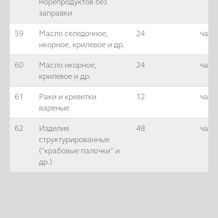
морепродуктов без
заправки
59
Масло селедочное,
24
часа
икорное, крилевое и др.
60
Масло икорное,
24
часа
крилевое и др.
61
Раки и креветки
12
часо
вареные
62
Изделия
48
часо
структурированные
("крабовые палочки" и
др.)