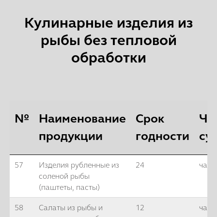
Кулинарные изделия из
рыбы без тепловой
обработки
№
Наименование
Срок
Ча
продукции
годности
су
57
Изделия рубленные из
24
часа
соленой рыбы
(паштеты, пасты)
58
Салаты из рыбы и
12
часо