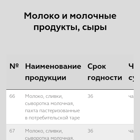
Молоко и молочные
продукты, сыры
№
Наименование
Срок
Ча
продукции
годности
су
66
Молоко, сливки,
36
часо
сыворотка молочная,
пахта пастеризованные
в потребительской таре
67
Молоко, сливки,
36
часо
сыворотка молочная,