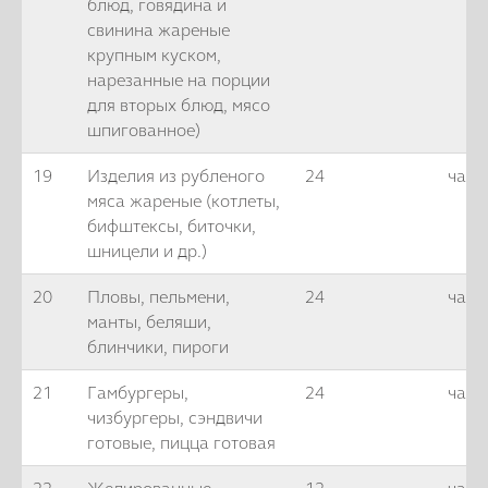
блюд, говядина и
свинина жареные
крупным куском,
нарезанные на порции
для вторых блюд, мясо
шпигованное)
19
Изделия из рубленого
24
часа
мяса жареные (котлеты,
бифштексы, биточки,
шницели и др.)
20
Пловы, пельмени,
24
часа
манты, беляши,
блинчики, пироги
21
Гамбургеры,
24
часа
чизбургеры, сэндвичи
готовые, пицца готовая