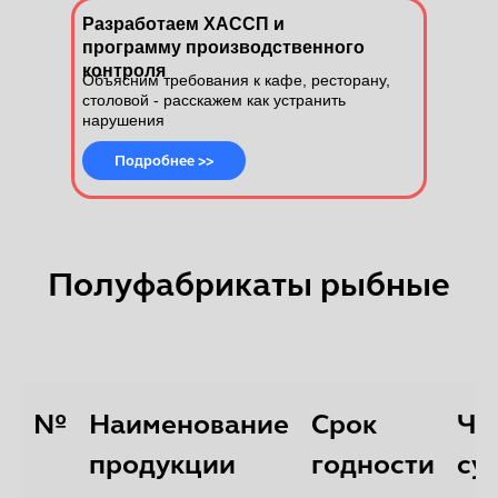
Разработаем ХАССП и
программу производственного
контроля
Объясним требования к кафе, ресторану,
столовой - расскажем как устранить
нарушения
Подробнее >>
Полуфабрикаты рыбные
№
Наименование
Срок
Ча
продукции
годности
су