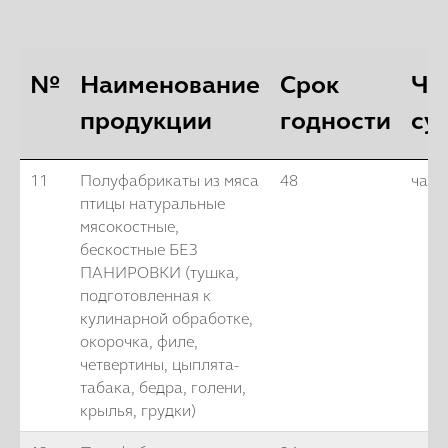
№
Наименование
Срок
Ча
продукции
годности
су
11
Полуфабрикаты из мяса
48
часо
птицы натуральные
мясокостные,
бескостные БЕЗ
ПАНИРОВКИ (тушка,
подготовленная к
кулинарной обработке,
окорочка, филе,
четвертины, цыплята-
табака, бедра, голени,
крылья, грудки)