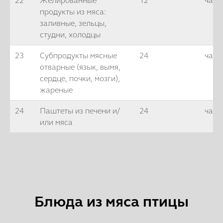
22
Желированные
12
часо
продукты из мяса:
заливные, зельцы,
студни, холодцы
23
Субпродукты мясные
24
часа
отварные (язык, вымя,
сердце, почки, мозги),
жареные
24
Паштеты из печени и/
24
часа
или мяса
Блюда из мяса птицы