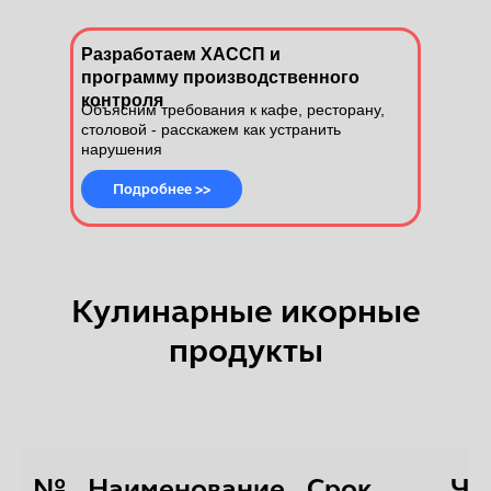
Разработаем ХАССП и
программу производственного
контроля
Объясним требования к кафе, ресторану,
столовой - расскажем как устранить
нарушения
Подробнее >>
Кулинарные икорные
продукты
№
Наименование
Срок
Ча