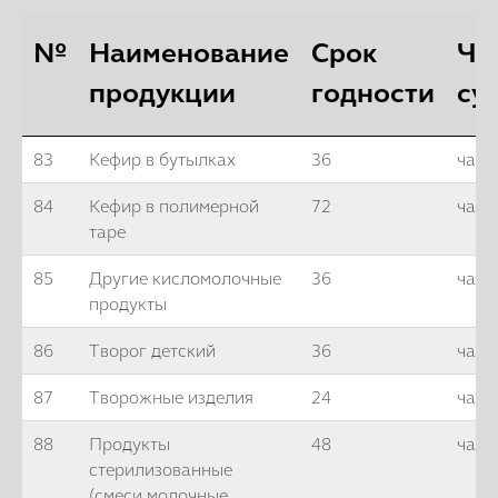
№
Наименование
Срок
Ча
продукции
годности
су
83
Кефир в бутылках
36
часо
84
Кефир в полимерной
72
часа
таре
85
Другие кисломолочные
36
часо
продукты
86
Творог детский
36
часо
87
Творожные изделия
24
часа
88
Продукты
48
часо
Подробнее
стерилизованные
(смеси молочные