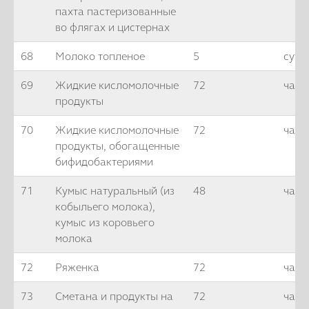
пахта пастеризованные
во флягах и цистернах
68
Молоко топленое
5
суто
69
Жидкие кисломолочные
72
часа
продукты
70
Жидкие кисломолочные
72
часа
продукты, обогащенные
бифидобактериями
71
Кумыс натуральный (из
48
часо
кобыльего молока),
кумыс из коровьего
молока
72
Ряженка
72
часа
73
Сметана и продукты на
72
часа