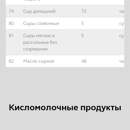
79
Сыр домашний
72
часа
80
Сыры сливочные
5
суто
81
Сыры мягкие и
5
суто
рассольные без
созревания
82
Масло сырное
48
часо
Кисломолочные продукты