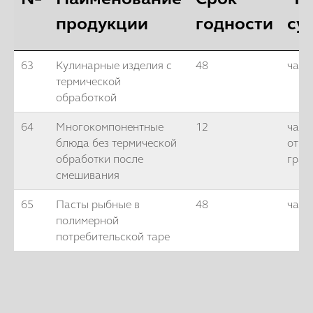
продукции
годности
су
63
Кулинарные изделия с
48
часо
термической
обработкой
64
Многокомпонентные
12
часо
блюда без термической
от -2
обработки после
град
смешивания
65
Пасты рыбные в
48
часо
полимерной
потребительской таре