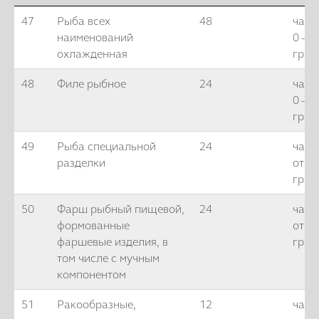
47
Рыба всех
48
часо
наименований
0 - (-
охлажденная
град
48
Филе рыбное
24
часа
0 - (-
град
49
Рыба специальной
24
часа
разделки
от -2
град
50
Фарш рыбный пищевой,
24
часа
формованные
от -2
фаршевые изделия, в
град
том числе с мучным
компонентом
51
Ракообразные,
12
часо