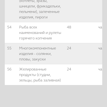
(котлеты, зразы,
шницели, фрикадельки,
пельмени), запеченные
изделия, пироги
54
Рыба всех
48
часо
наименований и рулеты
горячего копчения
55
Многокомпонентные
24
часа
изделия - солянки,
пловы, закуски
56
Желированные
24
часа
продукты (студни,
зельцы, рыба заливная)