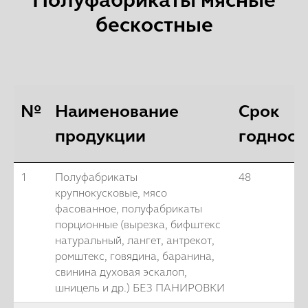
Полуфабрикаты мясные
бескостные
№
Наименование
Срок
продукции
годност
1
Полуфабрикаты
48
крупнокусковые, мясо
фасованное, полуфабрикаты
порционные (вырезка, бифштекс
натуральный, лангет, антрекот,
ромштекс, говядина, баранина,
свинина духовая эскалоп,
шницель и др.) БЕЗ ПАНИРОВКИ