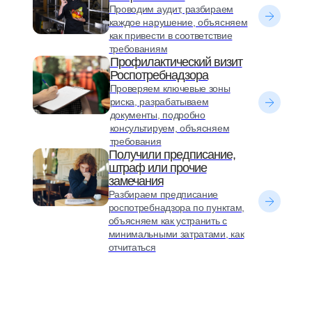
Проводим аудит, разбираем
каждое нарушение, объясняем
как привести в соответствие
требованиям
Профилактический визит
Роспотребнадзора
Проверяем ключевые зоны
риска, разрабатываем
документы, подробно
консультируем, объясняем
требования
Получили предписание,
штраф или прочие
замечания
Разбираем предписание
роспотребнадзора по пунктам,
объясняем как устранить с
минимальными затратами, как
отчитаться