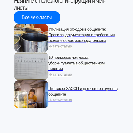
Начните с полезного: инструкции и чек-
листы
Все чек-листы
Утилизация отходов в общепите:
Правила, документация и требования
экологического законодательства
Читать статью
10 примеров чек-листа
уборки туалета в общественном
питании
Читать статью
Что такое ХАССП и для чего он нужен в
общепите
Читать статью