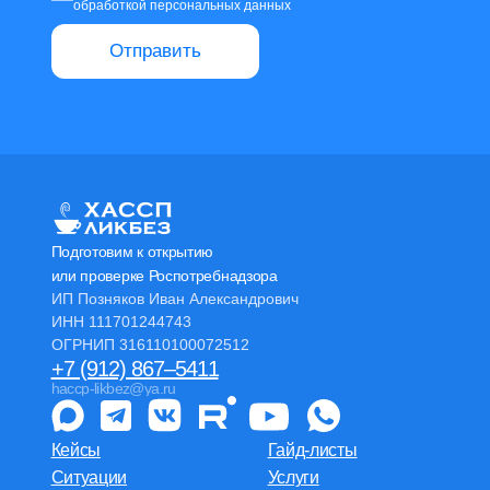
обработкой персональных данных
Отправить
Подготовим к открытию
или проверке Роспотребнадзора
ИП Позняков Иван Александрович
ИНН 111701244743
ОГРНИП 316110100072512
+7 (912) 867–5411
haccp-likbez@ya.ru
Кейсы
Гайд-листы
Ситуации
Услуги