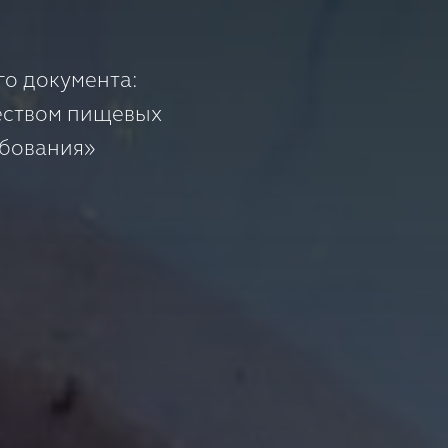
о документа:
чеством пищевых
ебования»