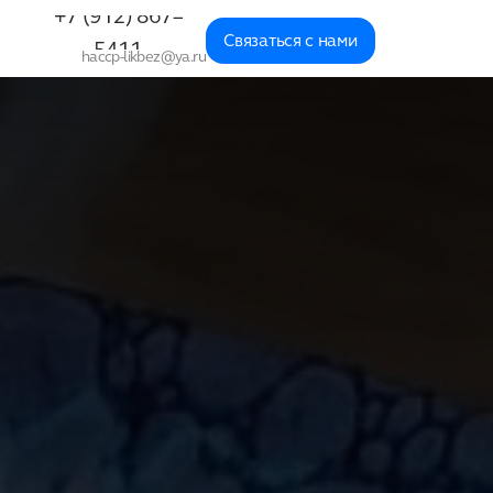
+7 (912) 867–
Связаться с нами
5411
haccp-likbez@ya.ru