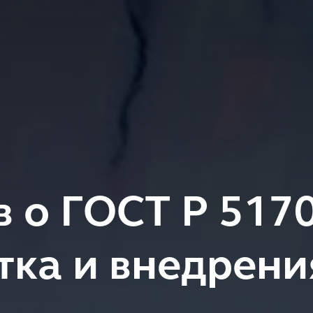
в о ГОСТ Р 5170
тка и внедрен