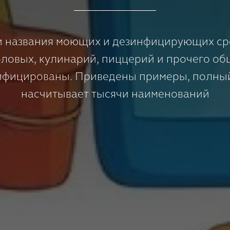
и названия моющих и дезинфицирующих сре
оловых, кулинарий, пиццерий и прочего о
ифицированы. Приведены примеры, полный
насчитывает тысячи наименований