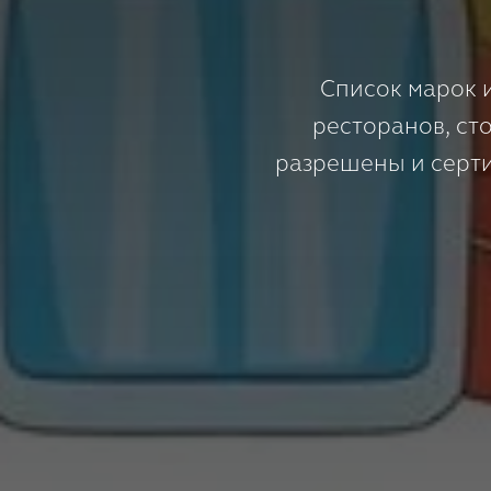
Список марок 
ресторанов, ст
разрешены и серт