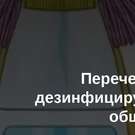
Переч
дезинфицир
об