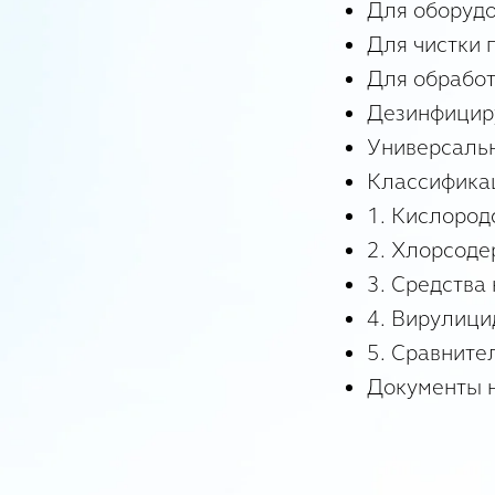
Для оборудо
Для чистки 
Для обработ
Дезинфицир
Универсаль
Классифика
1. Кислоро
2. Хлорсод
3. Средства
4. Вирулици
5. Сравните
Документы н