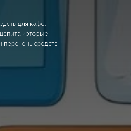
дств для кафе,
бщепита которые
 перечень средств