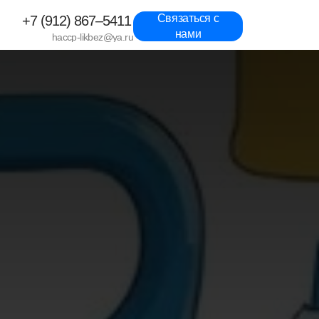
Связаться с
+7 (912) 867–5411
нами
haccp-likbez@ya.ru