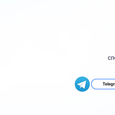
сп
Teleg