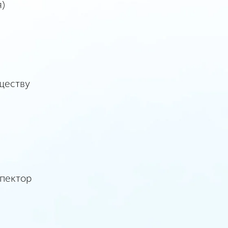
я)
ществу
спектор