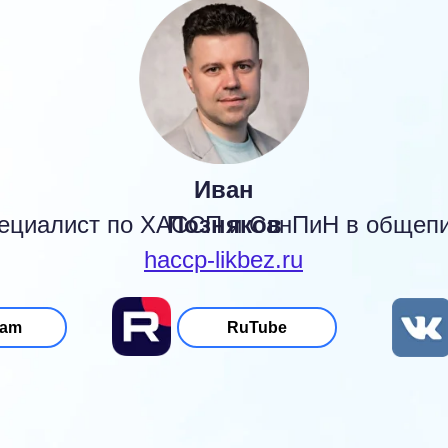
Иван
ециалист по ХАССП и СанПиН в общеп
Позняков
haccp-likbez.ru
ram
RuTube