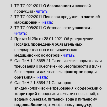
ТР ТС 021/2011
О безопасности
пищевой
продукции -
читать
;
ТР ТС 022/2011 Пищевая продукция
в части её
маркировки
-
читать
;
ТР ТС 005/2011 О безопасности
упаковки
-
читать
;
Приказ N 29н от 28.01.2021 Об утверждении
Порядка
проведения обязательных
предварительных и периодических
медицинских осмотров
-
читать
.
СанПиН 1.2.3685-21 Гигиенические нормативы и
требования к обеспечению безопасности и (или)
безвредности для человека
факторов среды
обитания
-
читать
;
СанПиН 2.1.3684-21 Санитарно-
эпидемиологические требования
к содержанию
территорий
городских и сельских поселений, к
водным объектам, питьевой воде и питьевому
водоснабжению
, атмосферному
воздуху,