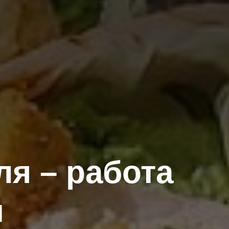
я – работа
м