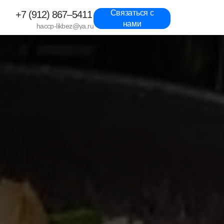
Связаться с
+7 (912) 867–5411
нами
haccp-likbez@ya.ru