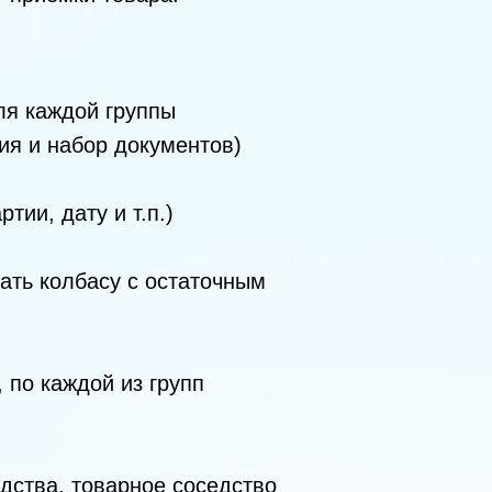
ля каждой группы
ия и набор документов)
ии, дату и т.п.)
мать колбасу с остаточным
 по каждой из групп
едства, товарное соседство