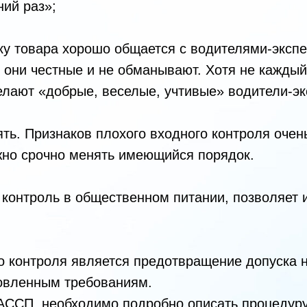
ний раз»;
мку товара хорошо общается с водителями-эксп
о они честные и не обманывают. Хотя не каждый
делают «добрые, веселые, учтивые» водители-э
ь. Признаков плохого входного контроля очень
ужно срочно менять имеющийся порядок.
й контроль в общественном питании, позволяет
о контроля является предотвращение допуска н
овленным требованиям.
АССП, необходимо подробно описать процедуру